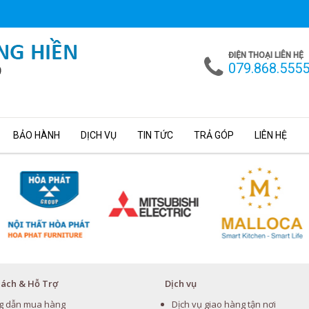
ĐIỆN THOẠI LIÊN HỆ
079.868.555
BẢO HÀNH
DỊCH VỤ
TIN TỨC
TRẢ GÓP
LIÊN HỆ
Sách & Hỗ Trợ
Dịch vụ
g dẫn mua hàng
Dịch vụ giao hàng tận nơi