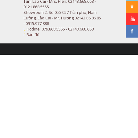
Tân, Lào Cai - Mrs. Hiền: 02143.668.668 -
0121.868.5555
Showroom 2: Số 055-057 Trần phú, Nam
Cường, Lào Cai - Mr. Hướng 02143.86.86.85
- 0915.977.888
Hotline: 079.868.5555 - 02143.668.668
Bản đồ