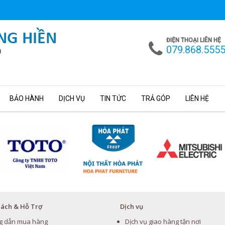
ĐIỆN THOẠI LIÊN HỆ
079.868.555
BẢO HÀNH
DỊCH VỤ
TIN TỨC
TRẢ GÓP
LIÊN HỆ
Sách & Hỗ Trợ
Dịch vụ
g dẫn mua hàng
Dịch vụ giao hàng tận nơi