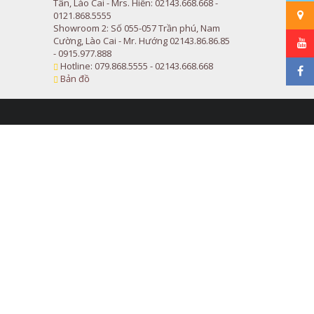
Tân, Lào Cai - Mrs. Hiền: 02143.668.668 -
0121.868.5555
Showroom 2: Số 055-057 Trần phú, Nam
Cường, Lào Cai - Mr. Hướng 02143.86.86.85
- 0915.977.888
Hotline: 079.868.5555 - 02143.668.668
Bản đồ